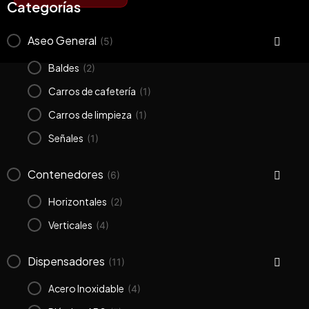
Categorías
Aseo General
(5)
Baldes
(2)
Carros de cafetería
(1)
Carros de limpieza
(1)
Señales
(1)
Contenedores
(6)
Horizontales
(2)
Verticales
(4)
Dispensadores
(11)
Acero Inoxidable
(4)