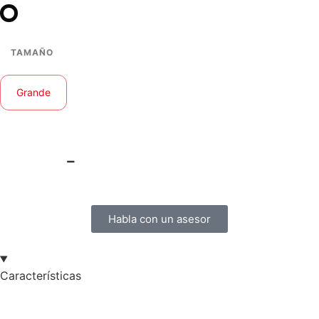
TAMAÑO
Grande
Mediano
-
55,000
65,000
$
$
Habla con un asesor
Características