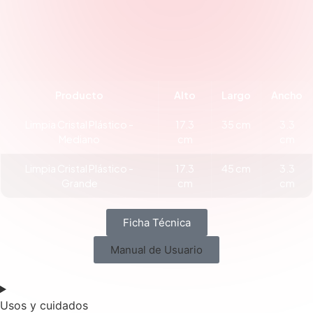
Producto
Alto
Largo
Ancho
Limpia Cristal Plástico -
17.3
35 cm
3.3
Mediano
cm
cm
Limpia Cristal Plástico -
17.3
45 cm
3.3
Grande
cm
cm
Ficha Técnica
Manual de Usuario
Usos y cuidados