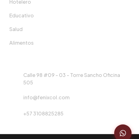
Hotelero
Educativo
Salud
Alimentos
Contáctenos
Calle 98 #09 - 03 - Torre Sancho Oficina
505
info@fenixcol.com
+57 3108825285