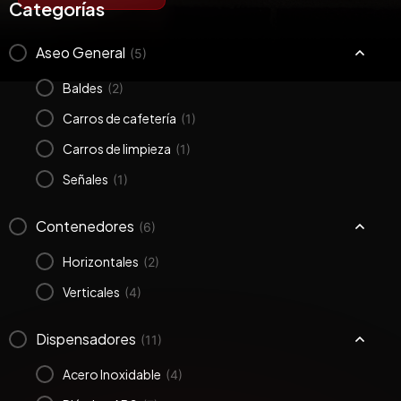
Categorías
Aseo General
(5)
Baldes
(2)
Carros de cafetería
(1)
Carros de limpieza
(1)
Señales
(1)
Contenedores
(6)
Horizontales
(2)
Verticales
(4)
Dispensadores
(11)
Acero Inoxidable
(4)